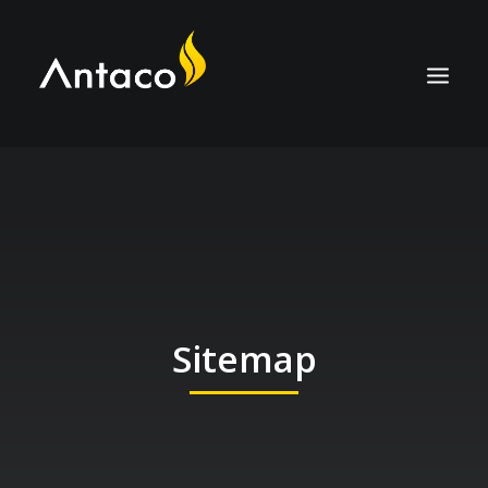
ÜBER
TECHNOLOGIE
ANWENDUNGEN
HTC-KOHLE
Sitemap
DIENSTLEISTUNGEN
KARRIERE
KONTAKTIEREN SIE UNS