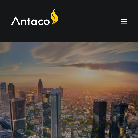
ÜBER
TECHNOLOGIE
ANWENDUNGEN
HTC-KOHLE
DIENSTLEISTUNGEN
KARRIERE
KONTAKTIEREN SIE UNS