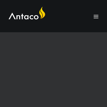
ÜBER
TECHNOLOGIE
ANWENDUNGEN
HTC-KOHLE
DIENSTLEISTUNGEN
KARRIERE
KONTAKTIEREN SIE UNS