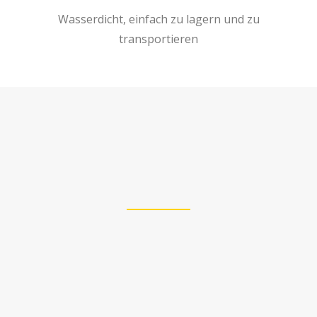
Wasserdicht, einfach zu lagern und zu
transportieren
Erfahren Sie mehr darüber, wie wir HTC-Kohle
herstellen